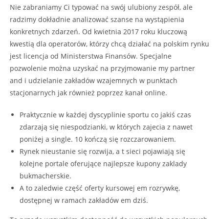
Nie zabraniamy Ci typować na swój ulubiony zespół, ale
radzimy dokładnie analizować szanse na wystąpienia
konkretnych zdarzeń. Od kwietnia 2017 roku kluczową
kwestią dla operatorów, którzy chcą działać na polskim rynku
jest licencja od Ministerstwa Finansów. Specjalne
pozwolenie można uzyskać na przyjmowanie my partner
and i udzielanie zakładów wzajemnych w punktach
stacjonarnych jak również poprzez kanał online.
Praktycznie w każdej dyscyplinie sportu co jakiś czas
zdarzają się niespodzianki, w których zajecia z nawet
poniżej a single. 10 kończą się rozczarowaniem.
Rynek nieustanie się rozwija, a t sieci pojawiają się
kolejne portale oferujące najlepsze kupony zaklady
bukmacherskie.
A to zaledwie część oferty kursowej em rozrywkę,
dostępnej w ramach zakładów em dziś.