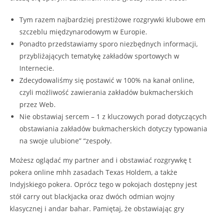
Tym razem najbardziej prestiżowe rozgrywki klubowe em
szczeblu międzynarodowym w Europie.
Ponadto przedstawiamy sporo niezbędnych informacji,
przybliżających tematykę zakładów sportowych w
Internecie.
Zdecydowaliśmy się postawić w 100% na kanał online,
czyli możliwość zawierania zakładów bukmacherskich
przez Web.
Nie obstawiaj sercem – 1 z kluczowych porad dotyczących
obstawiania zakładów bukmacherskich dotyczy typowania
na swoje ulubione” “zespoły.
Możesz oglądać my partner and i obstawiać rozgrywkę t
pokera online mhh zasadach Texas Holdem, a także
Indyjskiego pokera. Oprócz tego w pokojach dostępny jest
stół carry out blackjacka oraz dwóch odmian wojny
klasycznej i andar bahar. Pamiętaj, że obstawiając gry