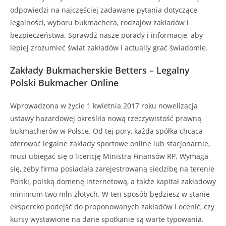
odpowiedzi na najczęściej zadawane pytania dotyczące
legalności, wyboru bukmachera, rodzajów zakładów i
bezpieczeństwa. Sprawdź nasze porady i informacje, aby
lepiej zrozumieć świat zakładów i actually grać świadomie.
Zakłady Bukmacherskie Betters – Legalny
Polski Bukmacher Online
Wprowadzona w życie 1 kwietnia 2017 roku nowelizacja
ustawy hazardowej określiła nową rzeczywistość prawną
bukmacherów w Polsce. Od tej pory, każda spółka chcąca
oferować legalne zakłady sportowe online lub stacjonarnie,
musi ubiegać się o licencję Ministra Finansów RP. Wymaga
się, żeby firma posiadała zarejestrowaną siedzibę na terenie
Polski, polską domenę internetową, a także kapitał zakładowy
minimum two mln złotych. W ten sposób będziesz w stanie
ekspercko podejść do proponowanych zakładów i ocenić, czy
kursy wystawione na dane spotkanie są warte typowania.