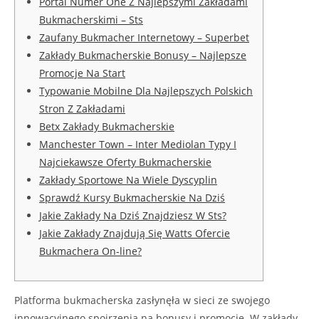
Portal Numer One Z Najlepszymi Zakładami
Bukmacherskimi – Sts
Zaufany Bukmacher Internetowy – Superbet
Zakłady Bukmacherskie Bonusy – Najlepsze
Promocje Na Start
Typowanie Mobilne Dla Najlepszych Polskich
Stron Z Zakładami
Betx Zakłady Bukmacherskie
Manchester Town – Inter Mediolan Typy I
Najciekawsze Oferty Bukmacherskie
Zakłady Sportowe Na Wiele Dyscyplin
Sprawdź Kursy Bukmacherskie Na Dziś
Jakie Zakłady Na Dziś Znajdziesz W Sts?
Jakie Zakłady Znajdują Się Watts Ofercie
Bukmachera On-line?
Platforma bukmacherska zasłynęła w sieci ze swojego
innowacyjnego spojrzenia na bonusy i promocje. W zakłady