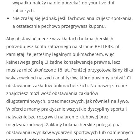
wypadku należy na nie poczekać do your five dni
roboczych.
Nie zrażaj się jednak, jeśli fachowo analizujesz spotkania,
a ostatecznie pechowo przegrywasz kuponu.
Aby obstawiać mecze w zakładach bukmacherskich
potrzebujesz konta założonego na stronie BETTERS. pl.
Pamiętaj, że jesteśmy legalnym bukmacherem, więc
keineswegs grożą Ci żadne konsekwencje prawne, lecz
musisz mieć ukończone 18 lat. Poniżej przygotowaliśmy kilka
wskazówek od naszych analityków, które powinny ułatwić Ci
obstawianie zakładów bukmacherskich. Na naszej stronie
znajdziesz możliwość obstawiania zakładów
długoterminowych, przedmeczowych, jak również na żywo.
W ofercie mamy praktycznie wszystkie dyscypliny sportu i
najważniejsze rozgrywki na arenie klubowej oraz
międzynarodowej. Zakłady bukmacherskie polegają na
obstawianiu wyników wydarzeń sportowych lub odmiennych