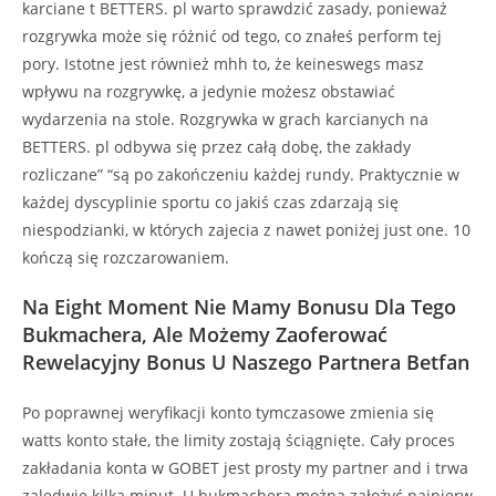
karciane t BETTERS. pl warto sprawdzić zasady, ponieważ
rozgrywka może się różnić od tego, co znałeś perform tej
pory. Istotne jest również mhh to, że keineswegs masz
wpływu na rozgrywkę, a jedynie możesz obstawiać
wydarzenia na stole. Rozgrywka w grach karcianych na
BETTERS. pl odbywa się przez całą dobę, the zakłady
rozliczane” “są po zakończeniu każdej rundy. Praktycznie w
każdej dyscyplinie sportu co jakiś czas zdarzają się
niespodzianki, w których zajecia z nawet poniżej just one. 10
kończą się rozczarowaniem.
Na Eight Moment Nie Mamy Bonusu Dla Tego
Bukmachera, Ale Możemy Zaoferować
Rewelacyjny Bonus U Naszego Partnera Betfan
Po poprawnej weryfikacji konto tymczasowe zmienia się
watts konto stałe, the limity zostają ściągnięte. Cały proces
zakładania konta w GOBET jest prosty my partner and i trwa
zaledwie kilka minut. U bukmachera można założyć najpierw