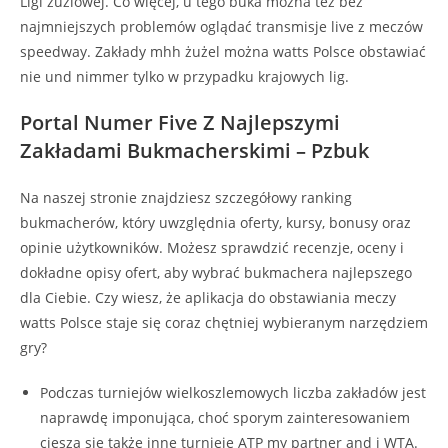
Ligi żużlowej. Co więcej, u tego buka można też bez
najmniejszych problemów oglądać transmisje live z meczów
speedway. Zakłady mhh żużel można watts Polsce obstawiać
nie und nimmer tylko w przypadku krajowych lig.
Portal Numer Five Z Najlepszymi
Zakładami Bukmacherskimi – Pzbuk
Na naszej stronie znajdziesz szczegółowy ranking
bukmacherów, który uwzględnia oferty, kursy, bonusy oraz
opinie użytkowników. Możesz sprawdzić recenzje, oceny i
dokładne opisy ofert, aby wybrać bukmachera najlepszego
dla Ciebie. Czy wiesz, że aplikacja do obstawiania meczy
watts Polsce staje się coraz chętniej wybieranym narzędziem
gry?
Podczas turniejów wielkoszlemowych liczba zakładów jest
naprawdę imponująca, choć sporym zainteresowaniem
cieszą się także inne turnieje ATP my partner and i WTA.