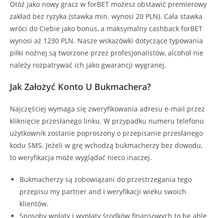
Otóż jako nowy gracz w forBET możesz obstawić premierowy
zakład bez ryzyka (stawka min. wynosi 20 PLN). Cała stawka
wróci do Ciebie jako bonus, a maksymalny cashback forBET
wynosi aż 1230 PLN. Nasze wskazówki dotyczące typowania
piłki nożnej są tworzone przez profesjonalistów, alcohol nie
należy rozpatrywać ich jako gwarancji wygranej.
Jak Założyć Konto U Bukmachera?
Najczęściej wymaga się zweryfikowania adresu e-mail przez
kliknięcie przesłanego linku. W przypadku numeru telefonu
użytkownik zostanie poproszony o przepisanie przesłanego
kodu SMS. Jeżeli w grę wchodzą bukmacherzy bez dowodu,
to weryfikacja może wyglądać nieco inaczej.
Bukmacherzy są zobowiązani do przestrzegania tego
przepisu my partner and i weryfikacji wieku swoich
klientów.
Sposoby wpłaty i wypłaty środków finansowych to be able