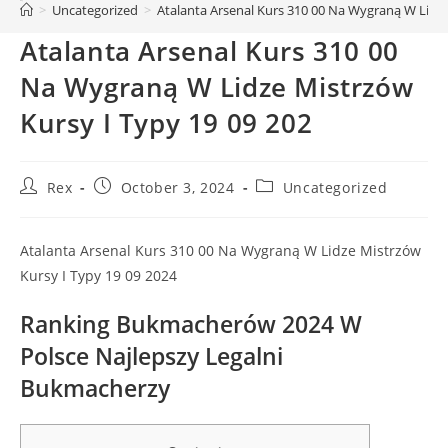
Blog
>
Uncategorized
>
Atalanta Arsenal Kurs 310 00 Na Wygraną W Lidze
Atalanta Arsenal Kurs 310 00
Na Wygraną W Lidze Mistrzów
Kursy I Typy 19 09 202
Rex
October 3, 2024
Uncategorized
Atalanta Arsenal Kurs 310 00 Na Wygraną W Lidze Mistrzów
Kursy I Typy 19 09 2024
Ranking Bukmacherów 2024 W
Polsce Najlepszy Legalni
Bukmacherzy