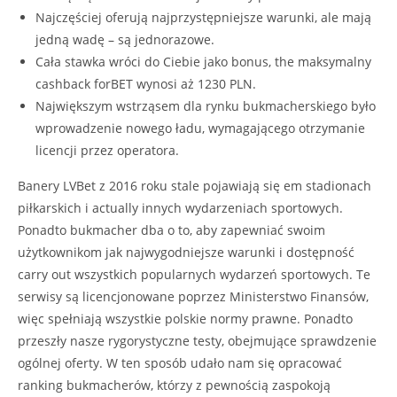
Najczęściej oferują najprzystępniejsze warunki, ale mają
jedną wadę – są jednorazowe.
Cała stawka wróci do Ciebie jako bonus, the maksymalny
cashback forBET wynosi aż 1230 PLN.
Największym wstrząsem dla rynku bukmacherskiego było
wprowadzenie nowego ładu, wymagającego otrzymanie
licencji przez operatora.
Banery LVBet z 2016 roku stale pojawiają się em stadionach
piłkarskich i actually innych wydarzeniach sportowych.
Ponadto bukmacher dba o to, aby zapewniać swoim
użytkownikom jak najwygodniejsze warunki i dostępność
carry out wszystkich popularnych wydarzeń sportowych. Te
serwisy są licencjonowane poprzez Ministerstwo Finansów,
więc spełniają wszystkie polskie normy prawne. Ponadto
przeszły nasze rygorystyczne testy, obejmujące sprawdzenie
ogólnej oferty. W ten sposób udało nam się opracować
ranking bukmacherów, którzy z pewnością zaspokoją