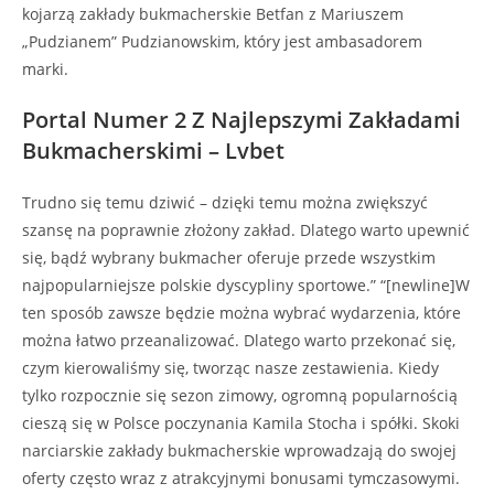
kojarzą zakłady bukmacherskie Betfan z Mariuszem
„Pudzianem” Pudzianowskim, który jest ambasadorem
marki.
Portal Numer 2 Z Najlepszymi Zakładami
Bukmacherskimi – Lvbet
Trudno się temu dziwić – dzięki temu można zwiększyć
szansę na poprawnie złożony zakład. Dlatego warto upewnić
się, bądź wybrany bukmacher oferuje przede wszystkim
najpopularniejsze polskie dyscypliny sportowe.” “[newline]W
ten sposób zawsze będzie można wybrać wydarzenia, które
można łatwo przeanalizować. Dlatego warto przekonać się,
czym kierowaliśmy się, tworząc nasze zestawienia. Kiedy
tylko rozpocznie się sezon zimowy, ogromną popularnością
cieszą się w Polsce poczynania Kamila Stocha i spółki. Skoki
narciarskie zakłady bukmacherskie wprowadzają do swojej
oferty często wraz z atrakcyjnymi bonusami tymczasowymi.