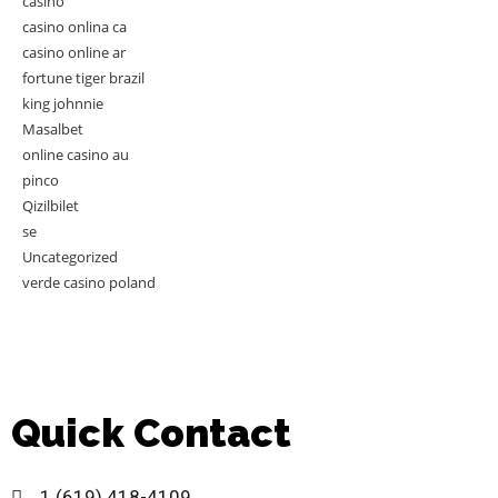
casino
casino onlina ca
casino online ar
fortune tiger brazil
king johnnie
Masalbet
online casino au
pinco
Qizilbilet
se
Uncategorized
verde casino poland
Quick Contact
1 (619) 418-4109